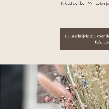
Jij kiest de kleur! Wij zette
De inschrijvingen voor 
Bekijk 