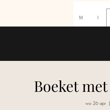
GEEN leveringen op maadag 20/07/26. 
Boeket met
wo 26 apr
  