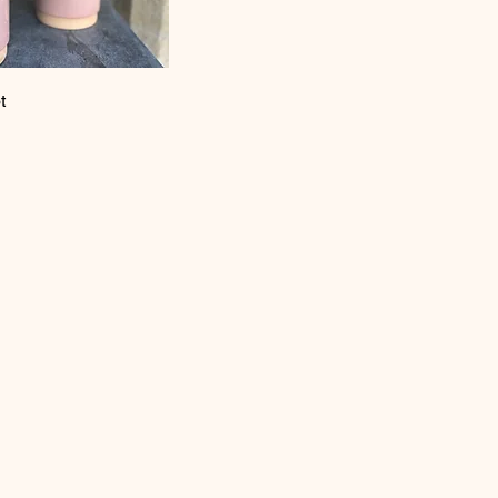
l overzicht
t