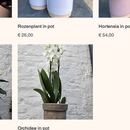
Snel overzicht
Sne
Rozenplant in pot
Hortensia in po
Prijs
Prijs
€ 26,00
€ 54,00
Snel overzicht
Orchidee in pot