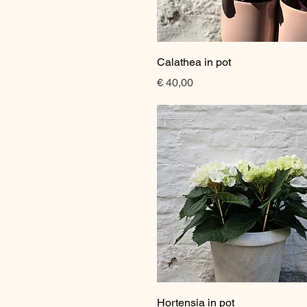
Snel overzicht
Calathea in pot
Prijs
€ 40,00
Snel overzicht
Hortensia in pot