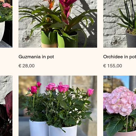
Snel overzicht
Sne
Guzmania in pot
Orchidee in po
Prijs
Prijs
€ 28,00
€ 155,00