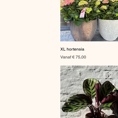
Snel overzicht
XL hortensia
Verkoopprijs
Vanaf
€ 75,00