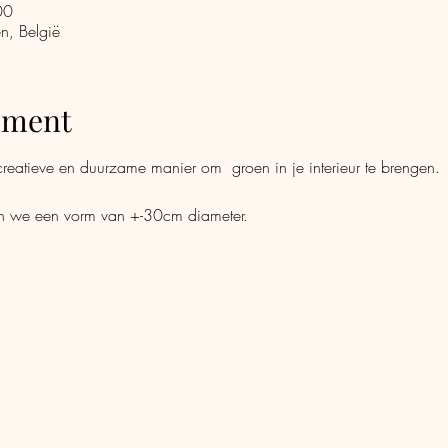
00
n, België
ement
atieve en duurzame manier om  groen in je interieur te brengen. 
n we een vorm van +-30cm diameter. 