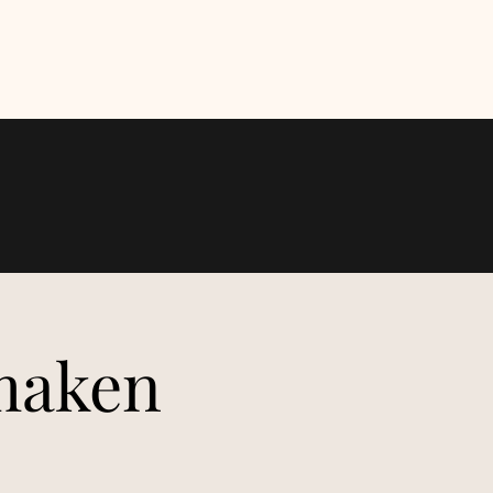
/26.
maken