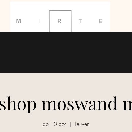
en op maadag 20/07/26. GEEN leveringen van 27 tem. 31/07
shop moswand 
do 10 apr
  |  
Leuven