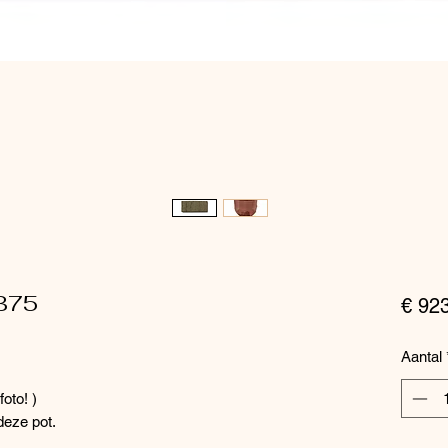
B75
€ 92
Aantal
foto! )
deze pot.