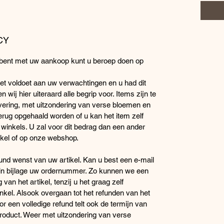
CY
en bent met uw aankoop kunt u beroep doen op
niet voldoet aan uw verwachtingen en u had dit
 wij hier uiteraard alle begrip voor. Items zijn te
evering, met uitzondering van verse bloemen en
erug opgehaald worden of u kan het item zelf
winkels. U zal voor dit bedrag dan een ander
nkel of op onze webshop.
fund wenst van uw artikel. Kan u best een e-mail
 in bijlage uw ordernummer. Zo kunnen we een
an het artikel, tenzij u het graag zelf
nkel. Alsook overgaan tot het refunden van het
r een volledige refund telt ook de termijn van
roduct. Weer met uitzondering van verse